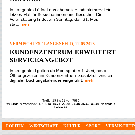
In Langenfeld öffnet das ehemalige Industrieareal ein
letztes Mal für Besucherinnen und Besucher. Die
Veranstaltung findet am Sonntag, den 31. Mai,
statt.
mehr
VERMISCHTES / LANGENFELD, 22.05.2026
KUNDENZENTRUM ERWEITERT
SERVICEANGEBOT
In Langenfeld gelten ab Montag, den 1. Juni, neue
Öffnungszeiten im Kundenzentrum. Zusätzlich wird ein
digitaler Buchungskalender eingeführt.
mehr
Treffer 15 bis 21 von 7686
<< Erste
< Vorherige
1-7
8-14
15-21
22-28
29-35
36-42
43-49
Nächste >
Letzte >>
POLITIK
WIRTSCHAFT
KULTUR
SPORT
VERMISCHTE