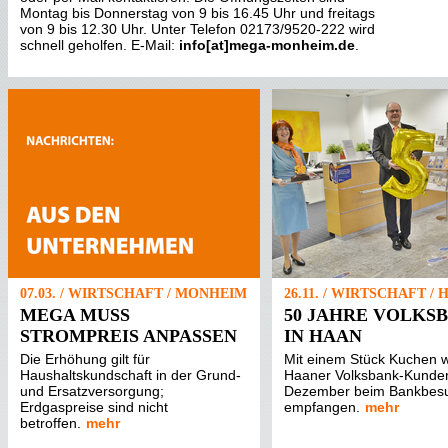
Montag bis Donnerstag von 9 bis 16.45 Uhr und freitags
von 9 bis 12.30 Uhr. Unter Telefon 02173/9520-222 wird
schnell geholfen. E-Mail:
info[at]mega-monheim.de
.
07.03. / WIRTSCHAFT / MONHEIM
26.11. / WIRTSCHAFT /
MEGA MUSS
50 JAHRE VOLKS
STROMPREIS ANPASSEN
IN HAAN
Die Erhöhung gilt für
Mit einem Stück Kuchen 
Haushaltskundschaft in der Grund-
Haaner Volksbank-Kunde
und Ersatzversorgung;
Dezember beim Bankbes
Erdgaspreise sind nicht
empfangen.
mehr
betroffen.
mehr